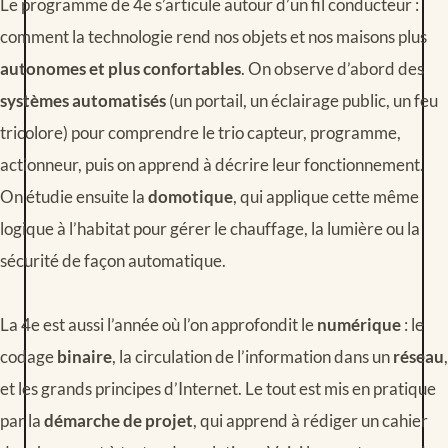
Le programme de 4e s’articule autour d’un fil conducteur :
comment la technologie rend nos objets et nos maisons plus
autonomes et plus confortables
. On observe d’abord des
systèmes automatisés
(un portail, un éclairage public, un feu
tricolore) pour comprendre le trio capteur, programme,
actionneur, puis on apprend à décrire leur fonctionnement.
On étudie ensuite la
domotique
, qui applique cette même
logique à l’habitat pour gérer le chauffage, la lumière ou la
sécurité de façon automatique.
La 4e est aussi l’année où l’on approfondit le
numérique
: le
codage
binaire
, la circulation de l’information dans un
réseau
,
et les grands principes d’Internet. Le tout est mis en pratique
par la
démarche de projet
, qui apprend à rédiger un cahier