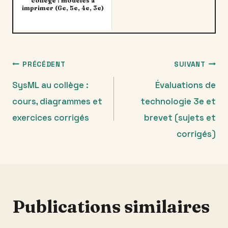
collège : modèles à
imprimer (6e, 5e, 4e, 3e)
Navigation
PRÉCÉDENT
SUIVANT
SysML au collège :
Évaluations de
de
cours, diagrammes et
technologie 3e et
l’article
exercices corrigés
brevet (sujets et
corrigés)
Publications similaires