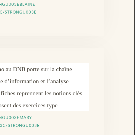
NGU003EBLAINE
C/STRONGU003E
no au DNB porte sur la chaîne
ne d’information et l’analyse
 fiches reprennent les notions clés
osent des exercices type.
NGU003EMARY
03C/STRONGU003E