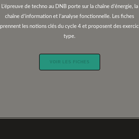
L’épreuve de techno au DNB porte sur la chaîne d’énergie, la
chaîne d’information et l’analyse fonctionnelle. Les fiches
prennent les notions clés du cycle 4 et proposent des exerci
type.
VOIR LES FICHES