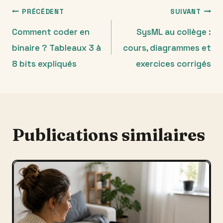
Navigation
PRÉCÉDENT
SUIVANT
Comment coder en
SysML au collège :
de
binaire ? Tableaux 3 à
cours, diagrammes et
l’article
8 bits expliqués
exercices corrigés
Publications similaires