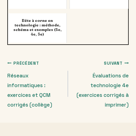
Bête à corne en
technologie : méthode,
schéma et exemples (5e,
4e, 3e)
Navigation
PRÉCÉDENT
SUIVANT
Réseaux
Évaluations de
de
informatiques :
technologie 4e
l’article
exercices et QCM
(exercices corrigés à
corrigés (collège)
imprimer)