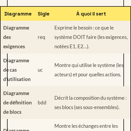
Diagramme
Sigle
À quoi il sert
Diagramme
Exprime le besoin : ce que le
des
req
système DOIT faire (les exigences,
exigences
notées E1, E2…).
Diagramme
Montre qui utilise le système (les
de cas
uc
acteurs) et pour quelles actions.
d’utilisation
Diagramme
Décrit la composition du système :
de définition
bdd
ses blocs (ses sous-ensembles).
de blocs
Montre les échanges entre les
Diagramme