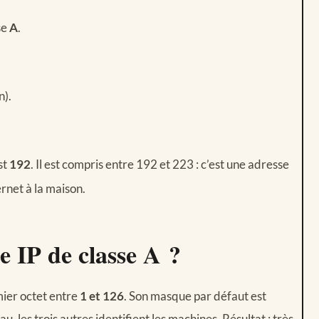
se
A
.
n).
st
192
. Il est compris entre 192 et 223 : c’est une adresse
ternet à la maison.
e IP de classe A ?
er octet entre
1 et 126
. Son masque par défaut est
au, les trois autres identifient les machines. Résultat : très