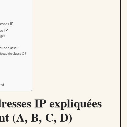
resses IP
es IP
IP ?
cune classe ?
seau de classe C ?
ent
dresses IP expliquées
t (A, B, C, D)