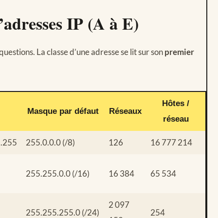
’adresses IP (A à E)
questions. La classe d’une adresse se lit sur son
premier
Hôtes /
Masque par défaut
Réseaux
réseau
5.255
255.0.0.0 (/8)
126
16 777 214
255.255.0.0 (/16)
16 384
65 534
2 097
255.255.255.0 (/24)
254