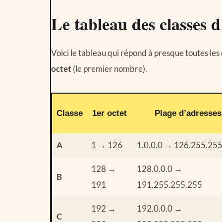
Le tableau des classes d
Voici le tableau qui répond à presque toutes les 
octet
(le premier nombre).
Classe
1er octet
Plage d’adresses
A
1 → 126
1.0.0.0 → 126.255.25
128 →
128.0.0.0 →
B
191
191.255.255.255
192 →
192.0.0.0 →
C