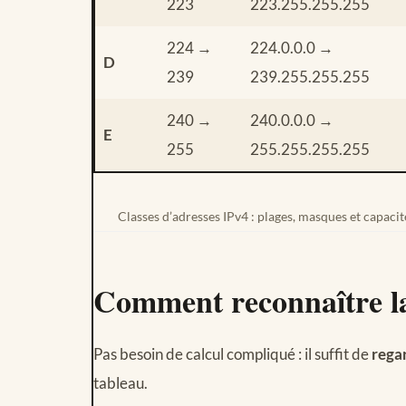
223
223.255.255.255
224 →
224.0.0.0 →
D
239
239.255.255.255
240 →
240.0.0.0 →
E
255
255.255.255.255
Classes d’adresses IPv4 : plages, masques et capacit
Comment reconnaître la
Pas besoin de calcul compliqué : il suffit de
rega
tableau.