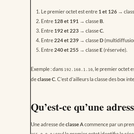
Le premier octet est entre
1 et 126
→ clas
Entre
128 et 191
→ classe
B
.
Entre
192 et 223
→ classe
C
.
Entre
224 et 239
→ classe
D
(multidiffusio
Entre
240 et 255
→ classe
E
(réservée).
Exemple : dans
, le premier octet e
192.168.1.10
de
classe C
. C’est d’ailleurs la classe des box in
Qu’est-ce qu’une adress
Une adresse de
classe A
commence par un premi
: seul le premier octet identifie le rése