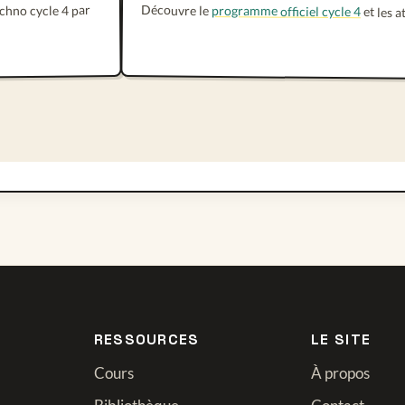
Découvre le
echno cycle 4 par
programme officiel cycle 4
et les 
RESSOURCES
LE SITE
Cours
À propos