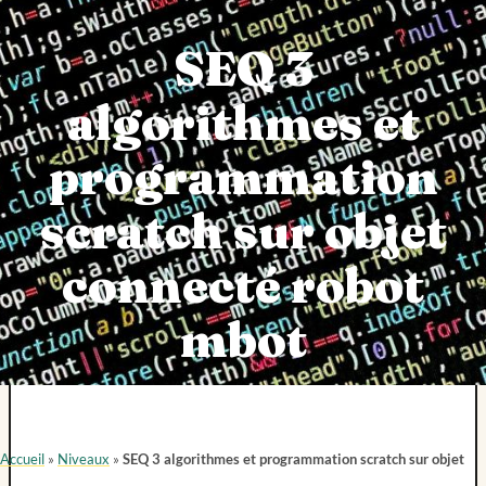
SEQ 3
algorithmes et
programmation
scratch sur objet
connecté robot
mbot
Accueil
»
Niveaux
»
SEQ 3 algorithmes et programmation scratch sur objet