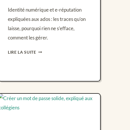
Identité numérique et e-réputation
expliquées aux ados : les traces qu’on
laisse, pourquoi rien ne s’efface,
comment les gérer.
IDENTITÉ
LIRE LA SUITE
NUMÉRIQUE
:
CE
QUE
TU
PUBLIES
TE
SUIT