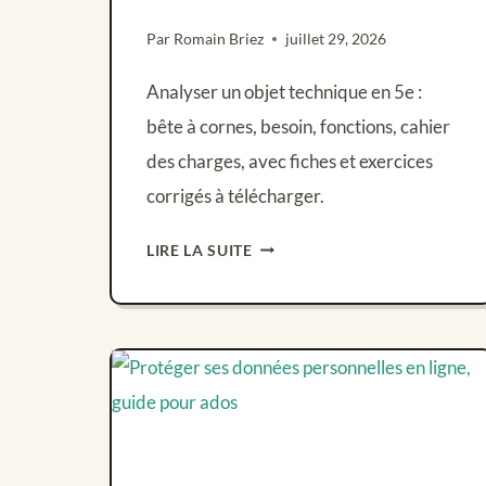
Par
Romain Briez
juillet 29, 2026
Analyser un objet technique en 5e :
bête à cornes, besoin, fonctions, cahier
des charges, avec fiches et exercices
corrigés à télécharger.
ANALYSE
LIRE LA SUITE
DE
L’OBJET
TECHNIQUE
:
BESOIN,
FONCTIONS