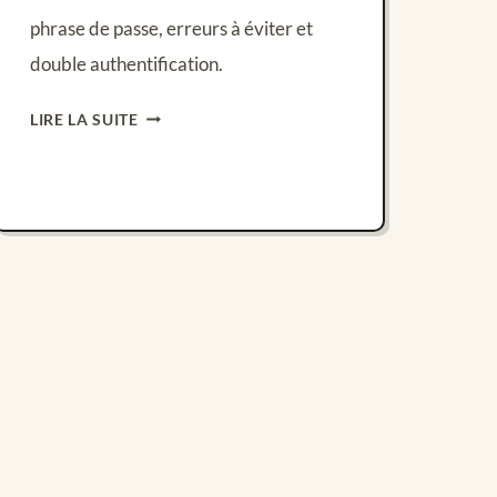
phrase de passe, erreurs à éviter et
double authentification.
COMMENT
LIRE LA SUITE
CRÉER
UN
MOT
DE
PASSE
SOLIDE
(ET
LE
RETENIR)