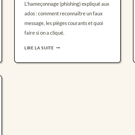
L’hameçonnage (phishing) expliqué aux
ados : comment reconnaître un faux
message, les pièges courants et quoi
faire si on a cliqué.
HAMEÇONNAGE
LIRE LA SUITE
(PHISHING)
:
RECONNAÎTRE
ET
ÉVITER
LES
ARNAQUES