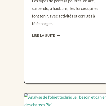
Les types de ponts (à poutres, en arc,
suspendu, à haubans), les forces qui les
font tenir, avec activités et corrigés à
télécharger.
LES
LIRE LA SUITE
DIFFÉRENTS
TYPES
DE
PONTS
(TECHNOLOGIE
5E)