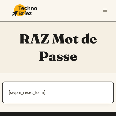
Aller
au
contenu
RAZ Mot de
Passe
[swpm_reset_form]